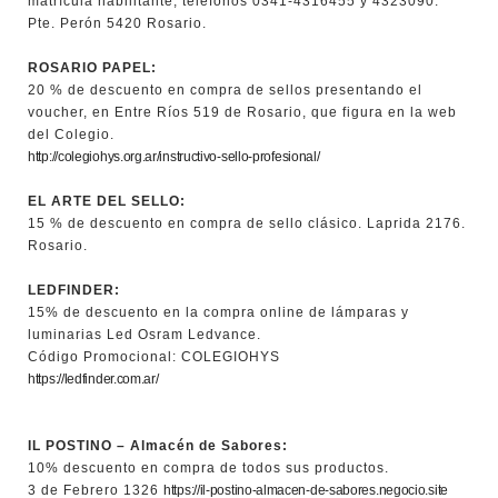
matrícula habilitante, teléfonos 0341-4316455 y 4323090.
Pte. Perón 5420 Rosario.
ROSARIO PAPEL:
20 % de descuento en compra de sellos presentando el
voucher, en Entre Ríos 519 de Rosario, que figura en la web
del Colegio.
http://colegiohys.org.ar/instructivo-sello-profesional/
EL ARTE DEL SELLO:
15 % de descuento en compra de sello clásico. Laprida 2176.
Rosario.
LEDFINDER:
15% de descuento en la compra online de lámparas y
luminarias Led Osram Ledvance.
Código Promocional: COLEGIOHYS
https://ledfinder.com.ar/
IL POSTINO – Almacén de Sabores:
10% descuento en compra de todos sus productos.
3 de Febrero 1326
https://il-postino-almacen-de-sabores.negocio.site